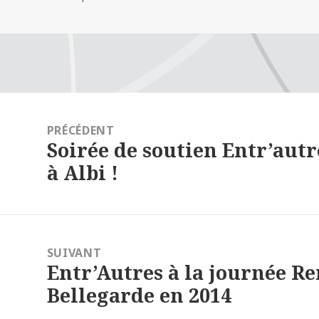
le
vigation
e
PRÉCÉDENT
Soirée de soutien Entr’autr
article
Article
à Albi !
précédent :
SUIVANT
Entr’Autres à la journée R
Article
Bellegarde en 2014
suivant :