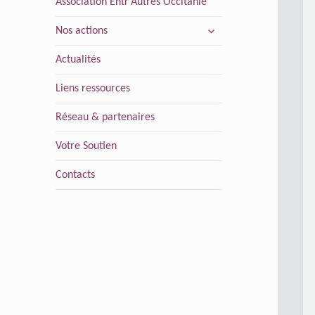
Association Entr’Autres Occitanie
ouvrir
Nos actions
le
sous-
Actualités
menu
Liens ressources
Réseau & partenaires
Votre Soutien
Contacts