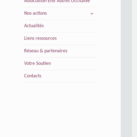
Association Entr’Autres Occitanie
ouvrir
Nos actions
le
sous-
Actualités
menu
Liens ressources
Réseau & partenaires
Votre Soutien
Contacts