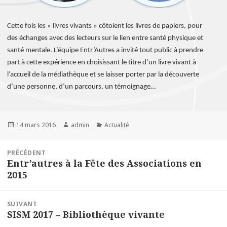
Cette fois les « livres vivants » côtoient les livres de papiers, pour
des échanges avec des lecteurs sur le lien entre santé physique et
santé mentale. L’équipe Entr’Autres a invité tout public à prendre
part à cette expérience en choisissant le titre d’un livre vivant à
l’accueil de la médiathèque et se laisser porter par la découverte
d’une personne, d’un parcours, un témoignage…
Publié
Auteur
Catégories
14 mars 2016
admin
Actualité
le
igation
PRÉCÉDENT
Entr’autres à la Fête des Associations en
Article
ticle
2015
précédent :
SUIVANT
SISM 2017 – Bibliothèque vivante
Article
suivant :